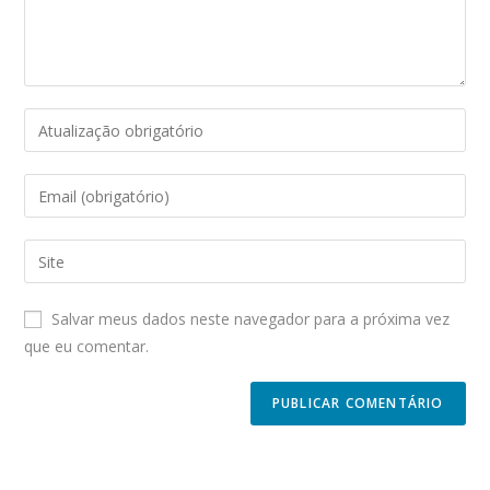
Enter
your
name
Enter
or
your
username
email
Enter
to
address
your
comment
to
website
Salvar meus dados neste navegador para a próxima vez
comment
URL
que eu comentar.
(optional)