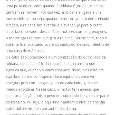
uma polia de encaixe, quando a roldana é girada, os cabos
também se movem. Por sua vez, a roldana é ligada a um
motor elétrico, ou seja, quando o motor gira em determinada
direção, a roldana faz levantar o elevador, já para o outro
lado, faz o elevador descer. Nos motores com engrenagens,
o motor liga um trem que gira a roldana. Geralmente, todo o
sistema fica localizado sobre os cabos do elevador, dentro de
uma casa de máquinas.
Os cabo são conectados a um contrapeso do outro lado da
roldana, que pesa 40% da capacidade do carro, o que
significa que, quando o carro está 40% cheio, eles está em
equilíbrio com o contrapeso. Esse equilíbrio conserva
energia< pois com cargas iguais de cada lado, gasta-se
menos a roldana. Nesse caso, o motor tem apenas que
superar a fricção, pois o peso do outro lado faz a maior parte
do trabalho, ou seja, o equilíbrio mantém o nível de energia
potencial próximo e constante no sistema.
O carro e o contrapeso se movem através de um trilho, que