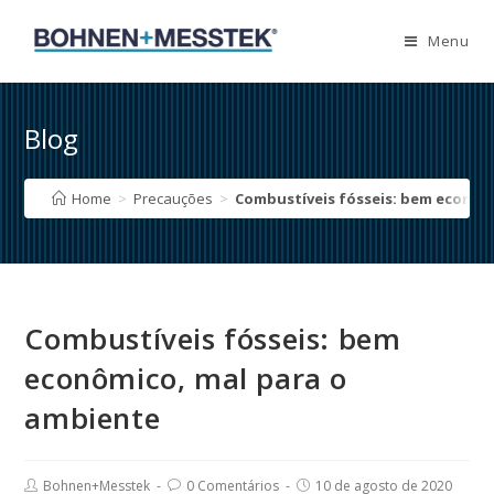
Skip
to
Menu
content
Blog
Home
>
Precauções
>
Combustíveis fósseis: bem econôm
Combustíveis fósseis: bem
econômico, mal para o
ambiente
Post
Post
Post
Bohnen+Messtek
0 Comentários
10 de agosto de 2020