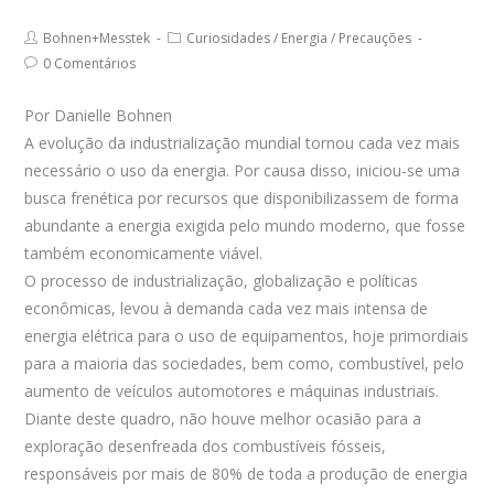
author:
comments:
published:
Post
Post
Bohnen+Messtek
Curiosidades
/
Energia
/
Precauções
author:
category:
Post
0 Comentários
comments:
Por Danielle Bohnen
A evolução da industrialização mundial tornou cada vez mais
necessário o uso da energia. Por causa disso, iniciou-se uma
busca frenética por recursos que disponibilizassem de forma
abundante a energia exigida pelo mundo moderno, que fosse
também economicamente viável.
O processo de industrialização, globalização e políticas
econômicas, levou à demanda cada vez mais intensa de
energia elétrica para o uso de equipamentos, hoje primordiais
para a maioria das sociedades, bem como, combustível, pelo
aumento de veículos automotores e máquinas industriais.
Diante deste quadro, não houve melhor ocasião para a
exploração desenfreada dos combustíveis fósseis,
responsáveis por mais de 80% de toda a produção de energia