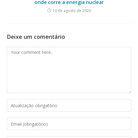
onde corre a energia nuclear
10 de agosto de 2020
Deixe um comentário
Comment
Enter
your
name
Enter
or
your
username
email