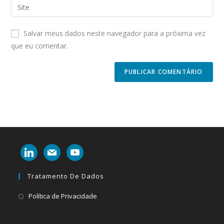
Enter
to
address
your
comment
to
website
Salvar meus dados neste navegador para a próxima vez
comment
URL
que eu comentar.
(optional)
linkedin
mail
youtube
Tratamento De Dados
Abre
Política de Privacidade
em
uma