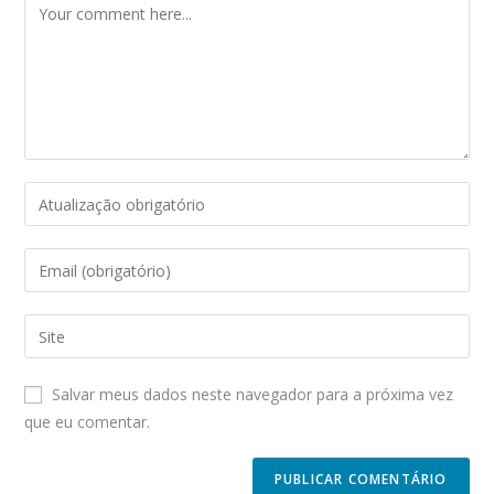
Comment
Enter
your
name
Enter
or
your
username
email
Enter
to
address
your
comment
to
website
Salvar meus dados neste navegador para a próxima vez
comment
URL
que eu comentar.
(optional)