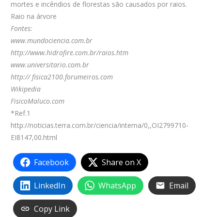
mortes e incêndios de florestas são causados por raios.
Raio na árvore
Fontes:
www.mundociencia.com.br
http://www.hidrofire.com.br/raios.htm
www.universitario.com.br
http:// fisica2100.forumeiros.com
Wikipedia
FisicoMaluco.com
*Ref.1
http://noticias.terra.com.br/ciencia/interna/0,,OI2799710-
EI8147,00.html
Facebook
Share on X
LinkedIn
WhatsApp
Email
Copy Link