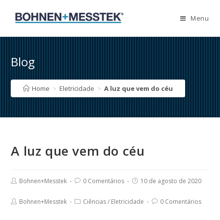
Skip
to
Menu
content
Blog
Home
>
Eletricidade
>
A luz que vem do céu
A luz que vem do céu
Post
Post
Post
Bohnen+Messtek
0 Comentários
10 de agosto de 2020
author:
comments:
published:
Post
Post
Post
Bohnen+Messtek
Ciências
/
Eletricidade
0 Comentários
author:
category:
comments: