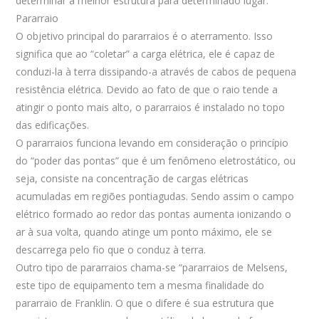
determinar a melhor estrutura para determinado lugar.
Pararraio
O objetivo principal do pararraios é o aterramento. Isso
significa que ao “coletar” a carga elétrica, ele é capaz de
conduzi-la à terra dissipando-a através de cabos de pequena
resistência elétrica. Devido ao fato de que o raio tende a
atingir o ponto mais alto, o pararraios é instalado no topo
das edificações.
O pararraios funciona levando em consideração o princípio
do “poder das pontas” que é um fenômeno eletrostático, ou
seja, consiste na concentração de cargas elétricas
acumuladas em regiões pontiagudas. Sendo assim o campo
elétrico formado ao redor das pontas aumenta ionizando o
ar à sua volta, quando atinge um ponto máximo, ele se
descarrega pelo fio que o conduz à terra.
Outro tipo de pararraios chama-se “pararraios de Melsens,
este tipo de equipamento tem a mesma finalidade do
pararraio de Franklin. O que o difere é sua estrutura que