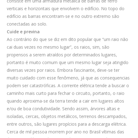
consiste em uma armadura metálica de barras de ferro
verticais e horizontais que envolvem o edifício. No topo do
edifício as barras encontram-se e no outro extremo são
conectadas ao solo.
Cuide e previna
Ao contrário do que se diz em dito popular que “um raio não
cai duas vezes no mesmo lugar”, os raios, sim, são
propensos a serem atraídos por determinados lugares,
portanto é muito comum que um mesmo lugar seja atingido
diversas vezes por raios. Embora fascinante, deve-se ter
muito cuidado com esse fenômeno, já que as consequencias
podem ser catastróficas. A corrente elétrica tende a buscar o
caminho mais curto para fechar o circuito, portanto, o raio
quando aproxima-se da terra tende a cair em lugares altos
e/ou de boa condutividade. Sendo assim, árvores altas e
isoladas, cercas, objetos metálicos, terrenos descampados,
entre outros, são lugares propícios para a descarga elétrica.
Cerca de mil pessoa morrem por ano no Brasil vítimas das