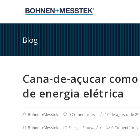
Skip
to
content
Blog
Cana-de-açucar como 
de energia elétrica
Post
Post
Post
Bohnen+Messtek
0 Comentários
10 de agosto de 20
author:
comments:
published:
Post
Post
Post
Bohnen+Messtek
Energia
/
Inovação
0 Comentários
author:
category:
comments: