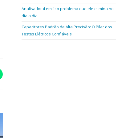
Analisador 4 em 1: o problema que ele elimina no
dia a dia
Capacitores Padrão de Alta Precisão: O Pilar dos
Testes Elétricos Confiáveis
bre
m
ma
ova
anela