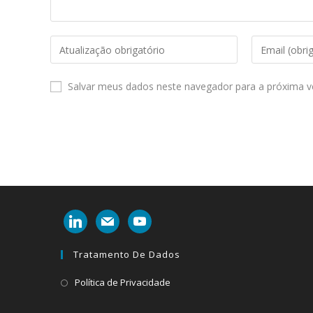
Enter
Enter
your
your
name
email
Salvar meus dados neste navegador para a próxima v
or
address
username
to
to
comment
comment
linkedin
mail
youtube
Tratamento De Dados
Abre
Política de Privacidade
em