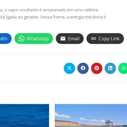
, o vapor resultante é armazenado em uma caldeira.
está ligada ao gerador. Dessa forma, a energia mecânica é
edIn
WhatsApp
Email
Copy Link
AR
Abre
Abre
Abre
Abre
A
em
em
em
em
e
uma
uma
uma
uma
u
nova
nova
nova
nova
n
janela
janela
janela
janela
j