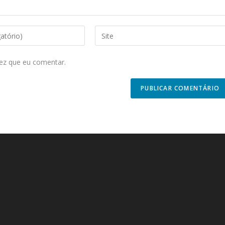
Enter
your
website
ez que eu comentar.
URL
(optional)