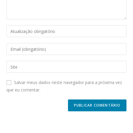
Enter
your
name
Enter
or
your
username
email
Enter
to
address
your
comment
to
website
Salvar meus dados neste navegador para a próxima vez
comment
URL
que eu comentar.
(optional)