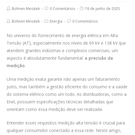
Post
Post
Post
Bohnen Messtek
0 Comentários
18 de junho de 2025
author:
comments:
published:
Post
Post
Post
Bohnen Messtek
Energia
0 Comentários
author:
category:
comments:
No universo do fornecimento de energia elétrica em Alta
Tensão (AT), especialmente nos níveis de 69 kV e 138 kV que
atendem grandes indústrias e complexos comerciais, um
aspecto é absolutamente fundamental:
a precisão da
medição
.
Uma medição exata garante não apenas um faturamento
justo, mas também a gestão eficiente do consumo e a saúde
do sistema elétrico como um todo. As distribuidoras, como a
Enel, possuem especificações técnicas detalhadas que
orientam como essa medição deve ser realizada.
Entender esses requisitos medição alta tensão é crucial para
qualquer consumidor conectado a essa rede. Neste artigo,