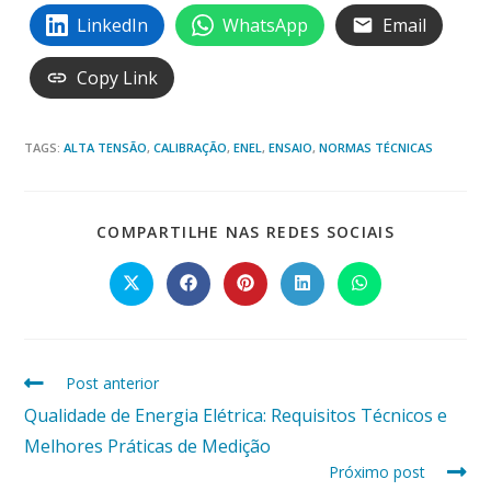
LinkedIn
WhatsApp
Email
Copy Link
TAGS:
ALTA TENSÃO
,
CALIBRAÇÃO
,
ENEL
,
ENSAIO
,
NORMAS TÉCNICAS
COMPARTI
COMPARTILHE NAS REDES SOCIAIS
ESTE
CONTEÚD
Abre
Abre
Abre
Abre
Abre
em
em
em
em
em
uma
uma
uma
uma
uma
nova
nova
nova
nova
nova
janela
janela
janela
janela
janela
Read
Post anterior
more
Qualidade de Energia Elétrica: Requisitos Técnicos e
articles
Melhores Práticas de Medição
Próximo post