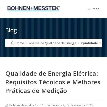
Skip
to
Menu
content
Blog
Home
>
Análise de Qualidade de Energia
>
Qualidade de En
Qualidade de Energia Elétrica:
Requisitos Técnicos e Melhores
Práticas de Medição
Post
Post
Post
Bohnen Messtek
0 Comentários
5 de maio de 2025