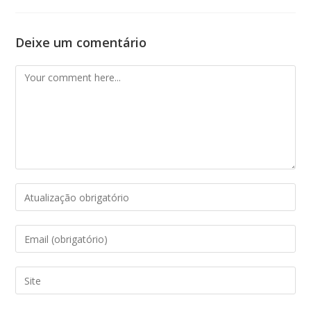
Deixe um comentário
Comment
Enter
your
name
Enter
or
your
username
email
Enter
to
address
your
comment
to
website