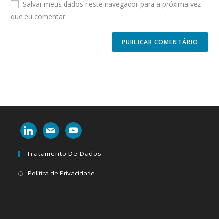
Salvar meus dados neste navegador para a próxima vez
comment
URL
que eu comentar.
(optional)
linkedin
mail
youtube
Tratamento De Dados
Abre
Política de Privacidade
em
uma
nova