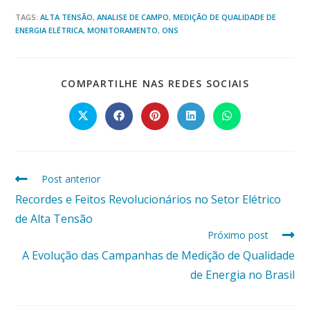
TAGS:
ALTA TENSÃO
,
ANALISE DE CAMPO
,
MEDIÇÃO DE QUALIDADE DE
ENERGIA ELÉTRICA
,
MONITORAMENTO
,
ONS
COMPARTI
COMPARTILHE NAS REDES SOCIAIS
ESTE
CONTEÚD
Abre
Abre
Abre
Abre
Abre
em
em
em
em
em
uma
uma
uma
uma
uma
nova
nova
nova
nova
nova
janela
janela
janela
janela
janela
Read
Post anterior
more
Recordes e Feitos Revolucionários no Setor Elétrico
articles
de Alta Tensão
Próximo post
A Evolução das Campanhas de Medição de Qualidade
de Energia no Brasil