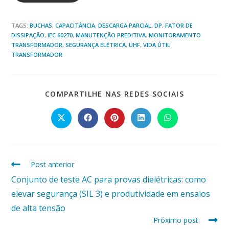
TAGS:
BUCHAS
,
CAPACITÂNCIA
,
DESCARGA PARCIAL
,
DP
,
FATOR DE
DISSIPAÇÃO
,
IEC 60270
,
MANUTENÇÃO PREDITIVA
,
MONITORAMENTO
TRANSFORMADOR
,
SEGURANÇA ELÉTRICA
,
UHF
,
VIDA ÚTIL
TRANSFORMADOR
COMPARTI
COMPARTILHE NAS REDES SOCIAIS
ESTE
CONTEÚD
Abre
Abre
Abre
Abre
Abre
em
em
em
em
em
uma
uma
uma
uma
uma
nova
nova
nova
nova
nova
janela
janela
janela
janela
janela
Read
Post anterior
more
Conjunto de teste AC para provas dielétricas: como
articles
elevar segurança (SIL 3) e produtividade em ensaios
de alta tensão
Próximo post