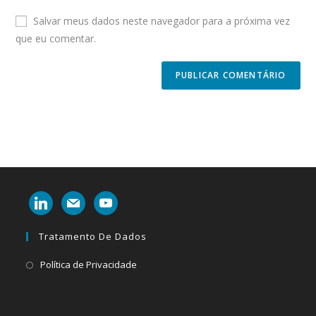
to
website
Salvar meus dados neste navegador para a próxima vez
comment
URL
que eu comentar.
(optional)
linkedin
mail
youtube
Tratamento De Dados
Abre
Política de Privacidade
em
uma