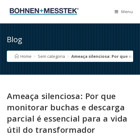
Skip
to
Menu
content
Blog
Home
>
Sem categoria
>
Ameaça silenciosa: Por que monit
Ameaça silenciosa: Por que
monitorar buchas e descarga
parcial é essencial para a vida
útil do transformador