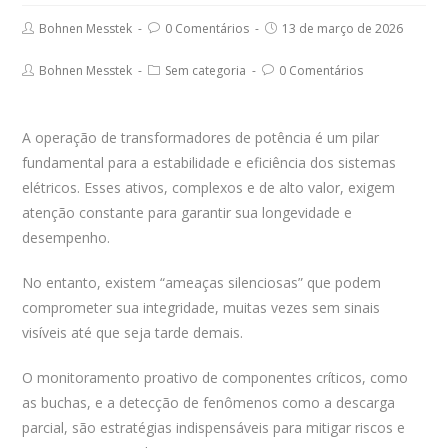
Post
Post
Post
Bohnen Messtek
0 Comentários
13 de março de 2026
author:
comments:
published:
Post
Post
Post
Bohnen Messtek
Sem categoria
0 Comentários
author:
category:
comments:
A operação de transformadores de potência é um pilar
fundamental para a estabilidade e eficiência dos sistemas
elétricos. Esses ativos, complexos e de alto valor, exigem
atenção constante para garantir sua longevidade e
desempenho.
No entanto, existem “ameaças silenciosas” que podem
comprometer sua integridade, muitas vezes sem sinais
visíveis até que seja tarde demais.
O monitoramento proativo de componentes críticos, como
as buchas, e a detecção de fenômenos como a descarga
parcial, são estratégias indispensáveis para mitigar riscos e