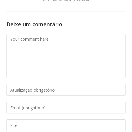
Deixe um comentário
Comment
Enter
your
name
Enter
or
your
username
email
Enter
to
address
your
comment