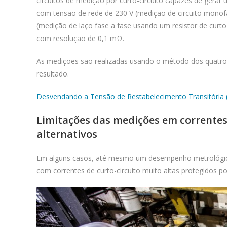
circuitos de medição por curto-circuito capazes de gerar
com tensão de rede de 230 V (medição de circuito mono
(medição de laço fase a fase usando um resistor de curto
com resolução de 0,1 mΩ.
As medições são realizadas usando o método dos quatro fi
resultado.
Desvendando a Tensão de Restabelecimento Transitória (T
Limitações das medições em correntes d
alternativos
Em alguns casos, até mesmo um desempenho metrológico m
com correntes de curto-circuito muito altas protegidos po