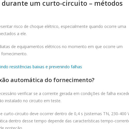
 durante um curto-circuito – métodos
esentar risco de choque elétrico, especialmente quando ocorre uma
ectados a ele.
ediatas de equipamentos elétricos no momento em que ocorre um
o fornecimento.
ndo resistências baixas e prevenindo falhas
exão automática do fornecimento?
necessário verificar se a corrente gerada em condições de falha exced
o instalado no circuito em teste.
curto-circuito deve ocorrer dentro de 0,4 s (sistemas TN, 230-400 
ática dentro desse tempo depende das características tempo-corrent
 de proteção.