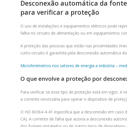
Desconexão automática da fonte
para verificar a proteção
O uso de instalações e equipamentos elétricos pode repr
falha no circuito de alimentação ou em equipamentos con
A proteção das pessoas que estão nas proximidades im
curto-circuito é garantida pela desconexão automática d
Microhmímetros nos setores de energia e indústria – medi
O que envolve a proteção por descon
Para verificar se esse tipo de proteção está em vigor, é 
a corrente necessária para operar o dispositivo de proteçã
O HD 60364-4-41 especifica que a desconexão em caso de 
CA). A corrente de falha que aciona a desconexão autom
dos fusíveis instalados ou de outros tipos de dispositivos