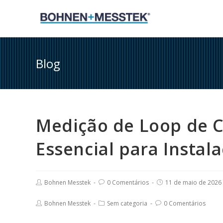
Skip
to
content
Blog
Medição de Loop de C
Essencial para Instala
Post
Post
Post
Bohnen Messtek
0 Comentários
11 de maio de 2026
author:
comments:
published:
Post
Post
Post
Bohnen Messtek
Sem categoria
0 Comentários
author:
category:
comments: