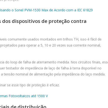
os Usando o Sonel PVM-1530 Max de Acordo com a IEC 61829
s dos dispositivos de proteção contra
izáveis comumente usados montados em trilhos TH, isso é fácil de
 projetados para operar a 5, 10 e 20 vezes sua corrente nominal,
ia do loop de falha de aterramento medida. Nos circuitos finais, ess
uer testador de impedância de laço de falha à terra disponível no
do a tensão nominal de alimentação pela impedância do laço medida.
ar se esse tipo de proteção é eficaz.
temas Fotovoltaicos até 1500 V
ais de distribuição