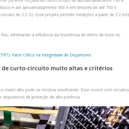
 uma corrente forçada de curto-circuito de aproximadamente 130 A
fásico) e até aproximadamente 300 A em tensões de até 750 V
-circuito de 2,5 Ω). Esse projeto permite medições a partir de 7,2 m
os, eliminando a influência da resistência do eletro de teste no
RT): Fator Crítico na Integridade de Disjuntores
e curto-circuito muito altas e critérios
uito alto pode se mostrar insuficiente. Esse ocorre com circuitos
r dispositivos de proteção de alta potência.