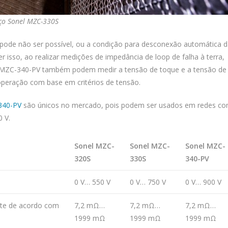
ço Sonel MZC-330S
a pode não ser possível, ou a condição para desconexão automática 
 isso, ao realizar medições de impedância de loop de falha à terra,
 MZC-340-PV também podem medir a tensão de toque e a tensão de
operação com base em critérios de tensão.
340-PV
são únicos no mercado, pois podem ser usados em redes c
0 V.
Sonel MZC-
Sonel MZC-
Sonel MZC-
320S
330S
340-PV
0 V… 550 V
0 V… 750 V
0 V… 900 V
nte de acordo com
7,2 mΩ…
7,2 mΩ…
7,2 mΩ…
1999 mΩ
1999 mΩ
1999 mΩ