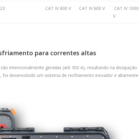
023
CAT IV 600 V
CAT IV 600 V
CAT IV 1000
V
sfriamento para correntes altas
s são intencionalmente geradas (até 300 A), resultando na dissipação
so, foi desenvolvido um sistema de resfriamento inovador e altamente