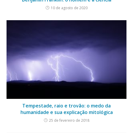
10 de agosto de 2020
Tempestade, raio e trovão: o medo da
humanidade e sua explicação mitológica
25 de fevereiro de 2018