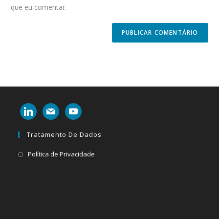
URL
que eu comentar.
(optional)
linkedin
mail
youtube
Tratamento De Dados
Abre
Política de Privacidade
em
uma
nova
aba