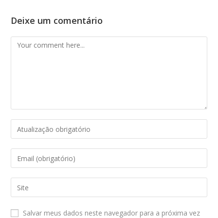
Deixe um comentário
Comment
Enter
your
name
Enter
or
your
username
email
Enter
to
address
your
comment
to
website
Salvar meus dados neste navegador para a próxima vez
comment