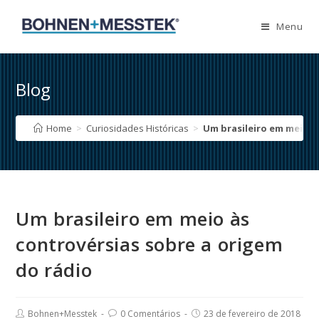
Skip
to
Menu
content
Blog
Home
>
Curiosidades Históricas
>
Um brasileiro em meio à
Um brasileiro em meio às
controvérsias sobre a origem
do rádio
Post
Post
Post
Bohnen+Messtek
0 Comentários
23 de fevereiro de 2018