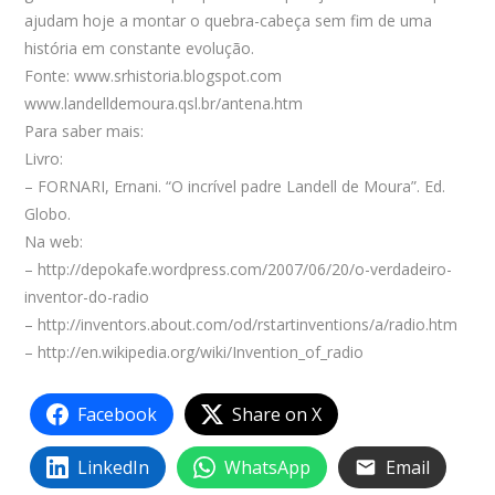
ajudam hoje a montar o quebra-cabeça sem fim de uma
história em constante evolução.
Fonte: www.srhistoria.blogspot.com
www.landelldemoura.qsl.br/antena.htm
Para saber mais:
Livro:
– FORNARI, Ernani. “O incrível padre Landell de Moura”. Ed.
Globo.
Na web:
– http://depokafe.wordpress.com/2007/06/20/o-verdadeiro-
inventor-do-radio
– http://inventors.about.com/od/rstartinventions/a/radio.htm
– http://en.wikipedia.org/wiki/Invention_of_radio
Facebook
Share on X
LinkedIn
WhatsApp
Email