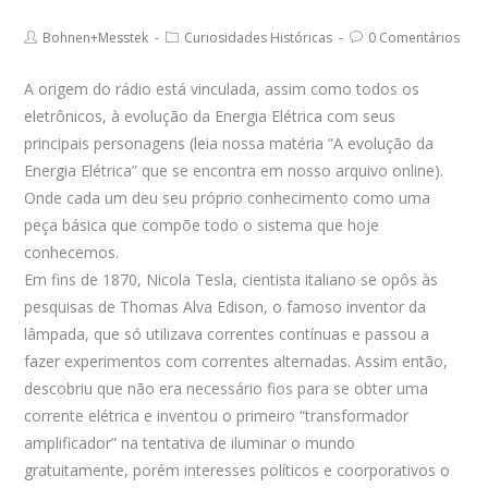
author:
comments:
published:
Post
Post
Post
Bohnen+Messtek
Curiosidades Históricas
0 Comentários
author:
category:
comments:
A origem do rádio está vinculada, assim como todos os
eletrônicos, à evolução da Energia Elétrica com seus
principais personagens (leia nossa matéria “A evolução da
Energia Elétrica” que se encontra em nosso arquivo online).
Onde cada um deu seu próprio conhecimento como uma
peça básica que compõe todo o sistema que hoje
conhecemos.
Em fins de 1870, Nicola Tesla, cientista italiano se opôs às
pesquisas de Thomas Alva Edison, o famoso inventor da
lâmpada, que só utilizava correntes contínuas e passou a
fazer experimentos com correntes alternadas. Assim então,
descobriu que não era necessário fios para se obter uma
corrente elétrica e inventou o primeiro “transformador
amplificador” na tentativa de iluminar o mundo
gratuitamente, porém interesses políticos e coorporativos o