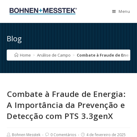
Skip
to
Menu
content
Blog
Home
>
Análise de Campo
>
Combate à Fraude de Energia
Combate à Fraude de Energia:
A Importância da Prevenção e
Detecção com PTS 3.3genX
Post
Post
Post
Bohnen Messtek
0 Comentários
4 de fevereiro de 2025