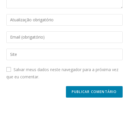
Enter
your
name
Enter
or
your
username
email
Enter
to
address
your
comment
to
website
Salvar meus dados neste navegador para a próxima vez
comment
URL
que eu comentar.
(optional)