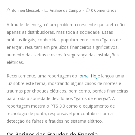
author:
comments:
published:
Post
Post
Post
Bohnen Messtek
Análise de Campo
0 Comentários
author:
category:
comments:
A fraude de energia é um problema crescente que afeta não
apenas as distribuidoras, mas toda a sociedade. Essas
práticas ilegais, conhecidas popularmente como “gatos de
energia”, resultam em prejuízos financeiros significativos,
aumento das tarifas e riscos à segurança das instalações
elétricas.
Recentemente, uma reportagem do
Jornal Hoje
lançou uma
luz sobre este tema, mostrando alguns casos de mortes e
traumas por choques elétricos, bem como, perdas financeiras
para toda a sociedade devido aos “gatos de energia”. A
reportagem mostra o PTS 3.3 como o equipamento de
tecnologia de ponta, responsável por contribuir com a
detecção de falhas e fraudes no sistema elétrico.
Os Perigos das Fraudes de Energia