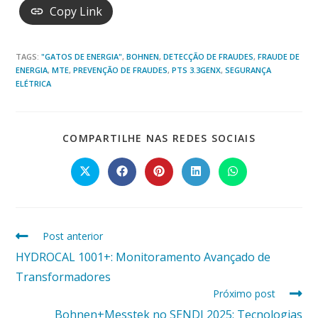
Copy Link
TAGS:
"GATOS DE ENERGIA"
,
BOHNEN
,
DETECÇÃO DE FRAUDES
,
FRAUDE DE
ENERGIA
,
MTE
,
PREVENÇÃO DE FRAUDES
,
PTS 3.3GENX
,
SEGURANÇA
ELÉTRICA
COMPARTI
COMPARTILHE NAS REDES SOCIAIS
ESTE
CONTEÚD
Abre
Abre
Abre
Abre
Abre
em
em
em
em
em
uma
uma
uma
uma
uma
nova
nova
nova
nova
nova
janela
janela
janela
janela
janela
Read
Post anterior
more
HYDROCAL 1001+: Monitoramento Avançado de
articles
Transformadores
Próximo post
Bohnen+Messtek no SENDI 2025: Tecnologias