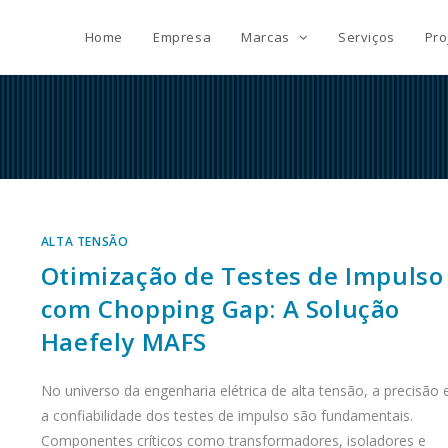
Home
Empresa
Marcas
Serviços
Pro
ALTA TENSÃO
Otimização de Testes de Impulso
com Chopping Gap: A Solução
Haefely MAFS
No universo da engenharia elétrica de alta tensão, a precisão 
a confiabilidade dos testes de impulso são fundamentais.
Componentes críticos como transformadores, isoladores e