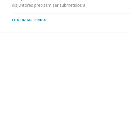
disjuntores precisam ser submetidos a…
OTIMIZAÇÃO
CONTINUAR LENDO
DE
TESTES
DE
IMPULSO
COM
CHOPPING
GAP:
A
SOLUÇÃO
HAEFELY
MAFS