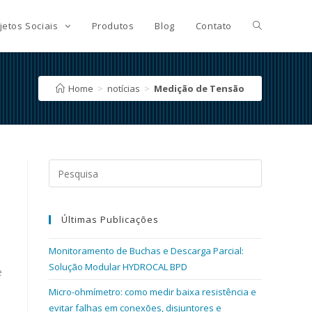
jetos Sociais
Produtos
Blog
Contato
Home
>
notícias
>
Medição de Tensão
Search
for:
Últimas Publicações
Monitoramento de Buchas e Descarga Parcial:
Solução Modular HYDROCAL BPD
e
Micro-ohmímetro: como medir baixa resistência e
evitar falhas em conexões, disjuntores e