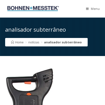
Skip
to
Menu
content
analisador subterrâneo
Home
>
notícias
>
analisador subterrâneo