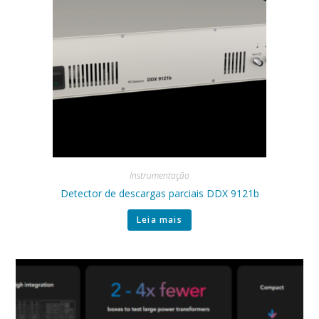
Instrumentação
Detector de descargas parciais DDX 9121b
Leia mais