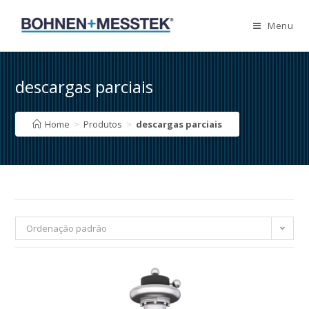
Skip
to
Menu
content
descargas parciais
Home
>
Produtos
>
descargas parciais
Ordenação padrão