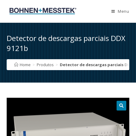
Skip
to
Menu
content
Detector de descargas parciais DDX
9121b
Home
>
Produtos
>
Detector de descargas parciais DDX 
🔍