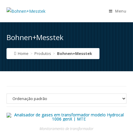
Skip
to
Menu
content
Bohnen+Messtek
Home
>
Produtos
>
Bohnen+Messtek
Monitoramento de transformador