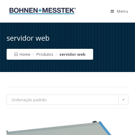
Skip
to
Menu
content
servidor web
Home
>
Produtos
>
servidor web
Ordenação padrão