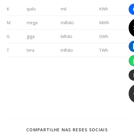
K
quilo
mil
KWh
M
mega
milhão
MWh
G
giga
bilhão
GWh
T
tera
trilhão
TWh
COMPARTI
COMPARTILHE NAS REDES SOCIAIS
ESTE