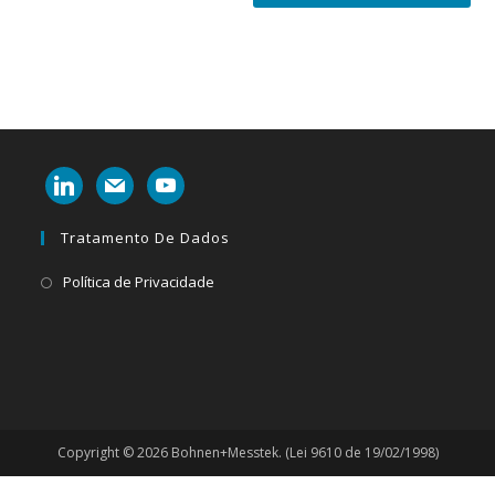
linkedin
mail
youtube
Tratamento De Dados
Abre
Política de Privacidade
em
uma
nova
aba
Copyright © 2026 Bohnen+Messtek. (Lei 9610 de 19/02/1998)