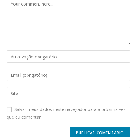
Comment
Enter
your
name
Enter
or
your
username
email
Enter
to
address
your
comment
to
website
Salvar meus dados neste navegador para a próxima vez
comment
URL
que eu comentar.
(optional)