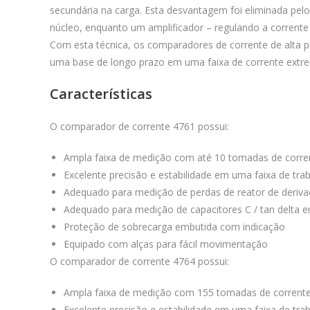
secundária na carga. Esta desvantagem foi eliminada pe
núcleo, enquanto um amplificador – regulando a corrent
Com esta técnica, os comparadores de corrente de alta p
uma base de longo prazo em uma faixa de corrente ext
Características
O comparador de corrente 4761 possui:
Ampla faixa de medição com até 10 tomadas de corrent
Excelente precisão e estabilidade em uma faixa de tr
Adequado para medição de perdas de reator de deriv
Adequado para medição de capacitores C / tan delta em
Proteção de sobrecarga embutida com indicação
Equipado com alças para fácil movimentação
O comparador de corrente 4764 possui:
Ampla faixa de medição com 155 tomadas de corrente p
Excelente precisão e estabilidade em uma faixa de tr