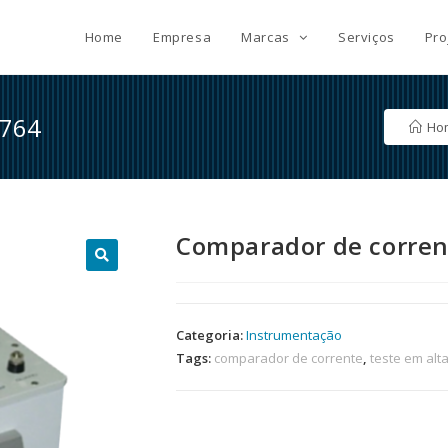
Home
Empresa
Marcas
Serviços
Pro
4764
Ho
Comparador de corren
🔍
Categoria:
Instrumentação
Tags:
comparador de corrente
,
teste em alt