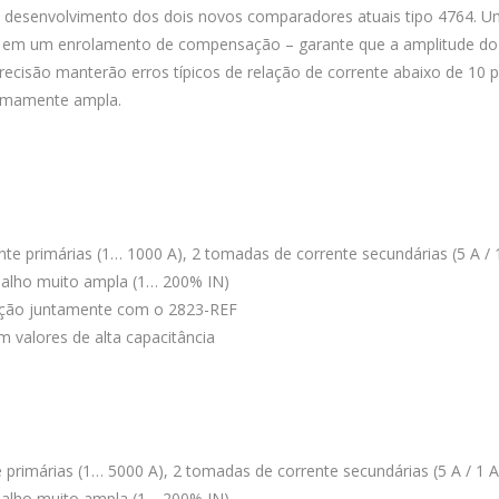
lo desenvolvimento dos dois novos comparadores atuais tipo 4764. 
e em um enrolamento de compensação – garante que a amplitude do 
recisão manterão erros típicos de relação de corrente abaixo de 10 
remamente ampla.
e primárias (1… 1000 A), 2 tomadas de corrente secundárias (5 A / 
abalho muito ampla (1… 200% IN)
ação juntamente com o 2823-REF
 valores de alta capacitância
rimárias (1… 5000 A), 2 tomadas de corrente secundárias (5 A / 1 A
abalho muito ampla (1… 200% IN)