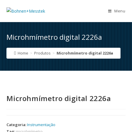
Skip
to
Menu
content
Microhmímetro digital 2226a
Home
>
Produtos
>
Microhmímetro digital 2226a
Microhmímetro digital 2226a
Categoria:
Instrumentação
Tag:
microhmímetro