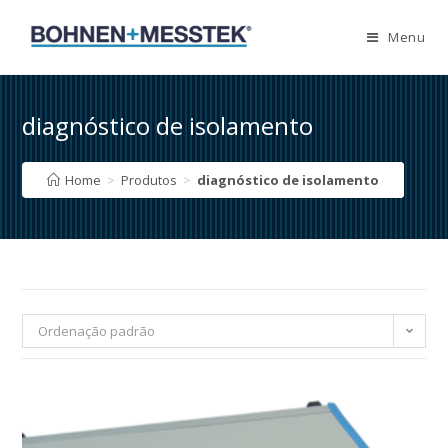
Skip
to
Menu
content
diagnóstico de isolamento
Home
>
Produtos
>
diagnóstico de isolamento
Ordenação padrão