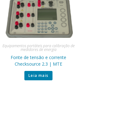
Equipamentos portáteis para calibração de
medidores de energia
Fonte de tensão e corrente
Checksource 2.3 | MTE
Leia mais