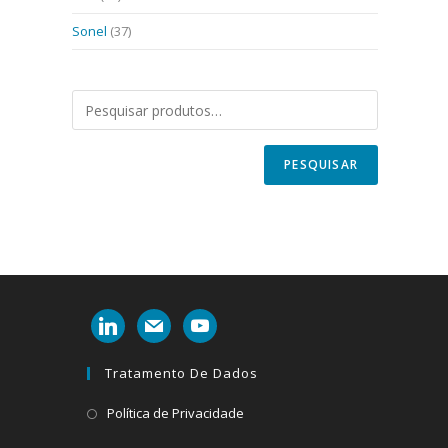
Sonel
(37)
PESQUISAR
linkedin
mail
youtube
Tratamento De Dados
Abre
Política de Privacidade
em