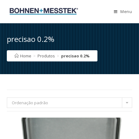
Skip
to
Menu
content
precisao 0.2%
Home
>
Produtos
>
precisao 0.2%
Ordenação padrão