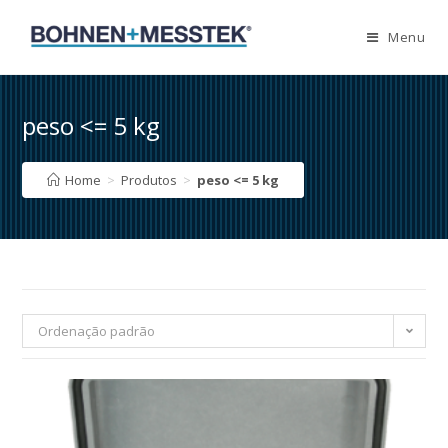
Skip
to
Menu
content
peso <= 5 kg
Home
>
Produtos
>
peso <= 5 kg
Ordenação padrão