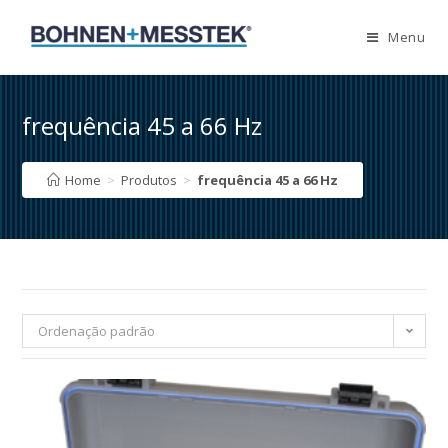
Skip
to
Menu
content
frequência 45 a 66 Hz
Home
>
Produtos
>
frequência 45 a 66 Hz
Ordenação padrão