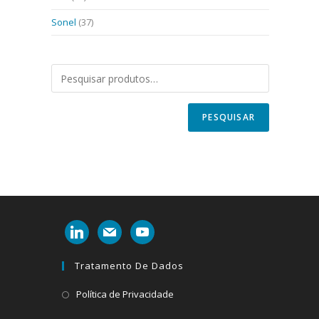
Sonel
(37)
PESQUISAR
linkedin
mail
youtube
Tratamento De Dados
Abre
Política de Privacidade
em