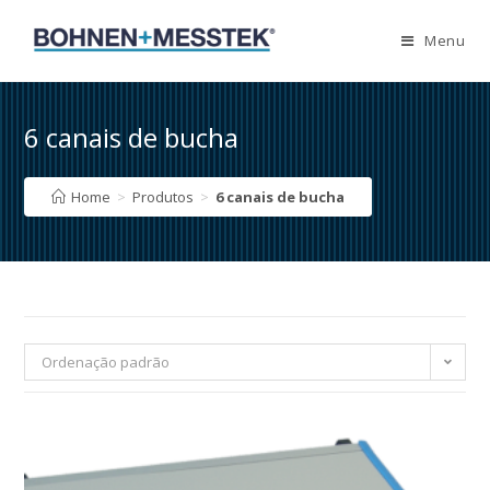
Skip
to
Menu
content
6 canais de bucha
Home
>
Produtos
>
6 canais de bucha
Ordenação padrão