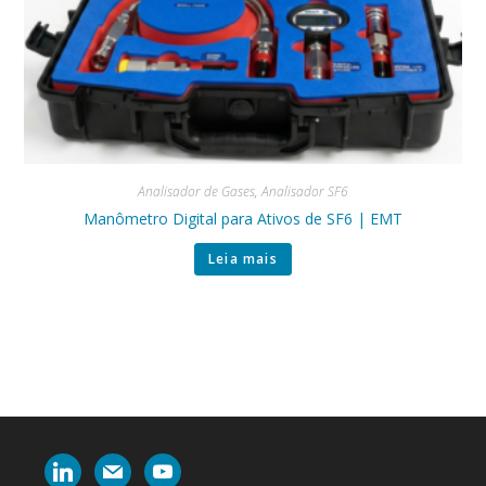
Analisador de Gases
,
Analisador SF6
Manômetro Digital para Ativos de SF6 | EMT
Leia mais
linkedin
mail
youtube