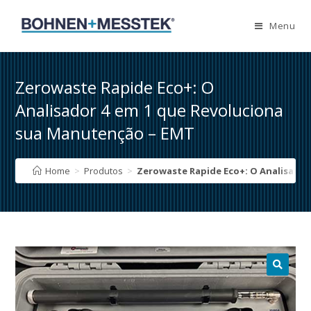
Skip
to
Menu
content
Zerowaste Rapide Eco+: O
Analisador 4 em 1 que Revoluciona
sua Manutenção – EMT
Home
>
Produtos
>
Zerowaste Rapide Eco+: O Analisador
🔍