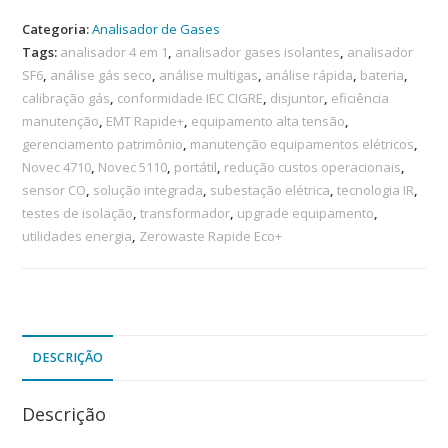
Categoria:
Analisador de Gases
Tags:
analisador 4 em 1
,
analisador gases isolantes
,
analisador
SF6
,
análise gás seco
,
análise multigas
,
análise rápida
,
bateria
,
calibração gás
,
conformidade IEC CIGRE
,
disjuntor
,
eficiência
manutenção
,
EMT Rapide+
,
equipamento alta tensão
,
gerenciamento patrimônio
,
manutenção equipamentos elétricos
,
Novec 4710
,
Novec 5110
,
portátil
,
redução custos operacionais
,
sensor CO
,
solução integrada
,
subestação elétrica
,
tecnologia IR
,
testes de isolação
,
transformador
,
upgrade equipamento
,
utilidades energia
,
Zerowaste Rapide Eco+
DESCRIÇÃO
Descrição