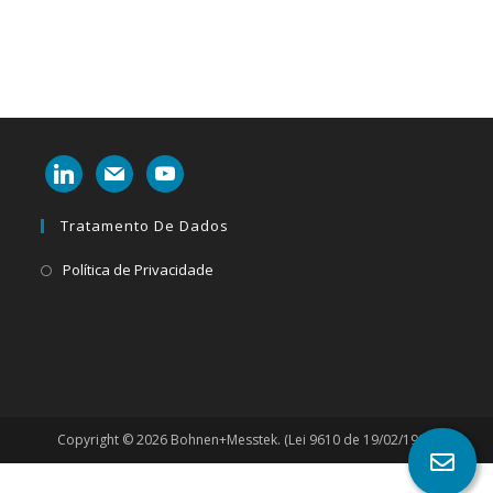
linkedin
mail
youtube
Tratamento De Dados
Abre
Política de Privacidade
em
uma
nova
aba
Copyright © 2026 Bohnen+Messtek. (Lei 9610 de 19/02/1998)