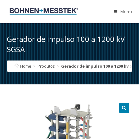
Skip
to
Menu
content
Gerador de impulso 100 a 1200 kV
SGSA
Home
>
Produtos
>
Gerador de impulso 100 a 1200 kV SGS
🔍