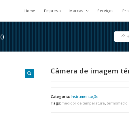
Home
Empresa
Marcas
Serviços
Pro
20
Câmera de imagem té
🔍
Categoria:
Instrumentação
Tags:
medidor de temperatura
,
termômetro