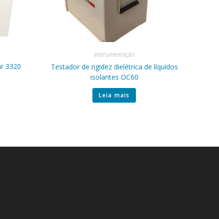
Instrumentação
ar 3320
Testador de rigidez dielétrica de líquidos
isolantes OC60
Leia mais