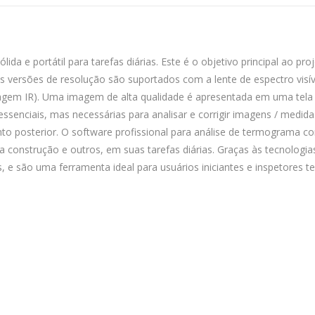
a e portátil para tarefas diárias. Este é o objetivo principal ao p
ês versões de resolução são suportados com a lente de espectro visí
gem IR). Uma imagem de alta qualidade é apresentada em uma tela c
senciais, mas necessárias para analisar e corrigir imagens / medid
to posterior. O software profissional para análise de termograma c
a da construção e outros, em suas tarefas diárias. Graças às tecnolo
s, e são uma ferramenta ideal para usuários iniciantes e inspetores t