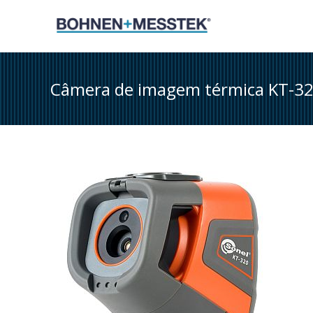
Skip
to
content
Câmera de imagem térmica KT-3