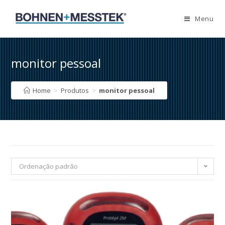
Skip
to
Menu
content
monitor pessoal
Home
>
Produtos
>
monitor pessoal
Ordenação padrão