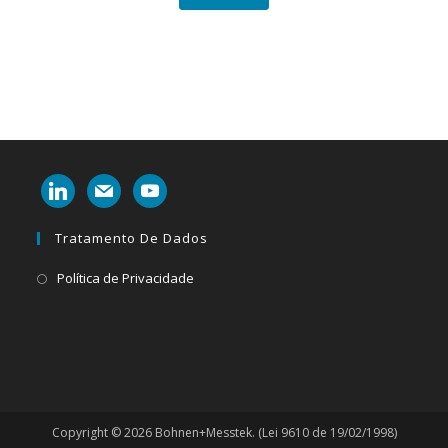
linkedin
mail
youtube
Tratamento De Dados
Abre
Política de Privacidade
em
uma
nova
aba
Copyright © 2026 Bohnen+Messtek. (Lei 9610 de 19/02/1998)