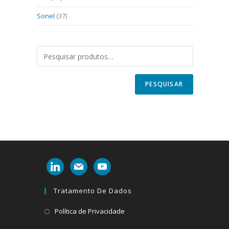
Sonel
(37)
PESQUISAR
linkedin
mail
youtube
Tratamento De Dados
Abre
Política de Privacidade
em