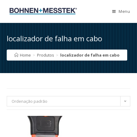
Skip
to
Menu
content
localizador de falha em cabo
Home
>
Produtos
>
localizador de falha em cabo
Ordenação padrão