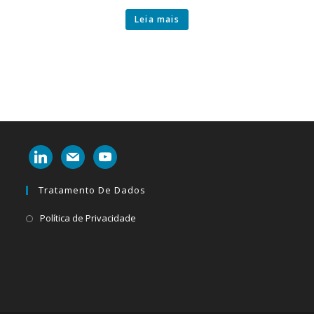
Leia mais
linkedin
mail
youtube
Tratamento De Dados
Abre
Política de Privacidade
em
uma
nova
aba