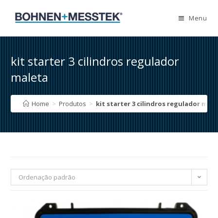
Skip
to
Menu
content
kit starter 3 cilindros regulador
maleta
Home
>
Produtos
>
kit starter 3 cilindros regulador mal
Ordenação padrão