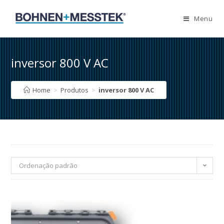
Skip
to
Menu
content
inversor 800 V AC
Home
>
Produtos
>
inversor 800 V AC
Ordenação padrão