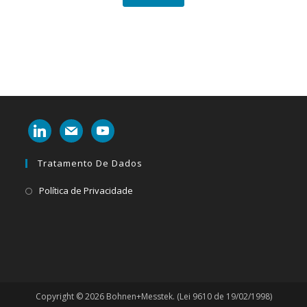
linkedin
mail
youtube
Tratamento De Dados
Abre
Política de Privacidade
em
uma
nova
aba
Copyright © 2026 Bohnen+Messtek. (Lei 9610 de 19/02/1998)