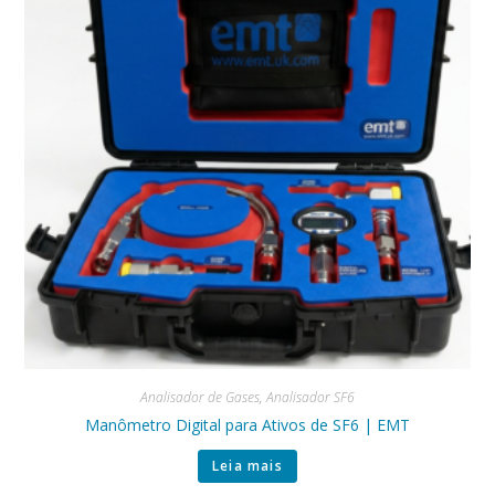
Analisador de Gases
,
Analisador SF6
Manômetro Digital para Ativos de SF6 | EMT
Leia mais