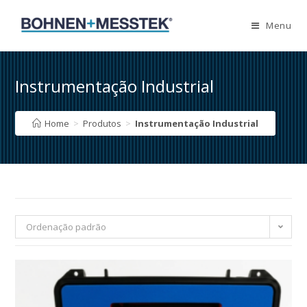
Skip
to
Menu
content
Instrumentação Industrial
Home
>
Produtos
>
Instrumentação Industrial
Ordenação padrão