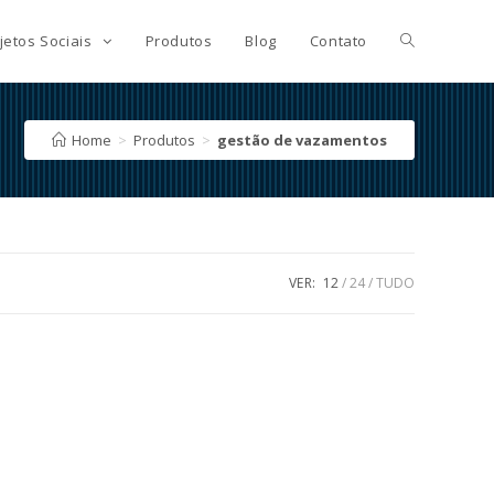
jetos Sociais
Produtos
Blog
Contato
Home
>
Produtos
>
gestão de vazamentos
VER:
12
24
TUDO