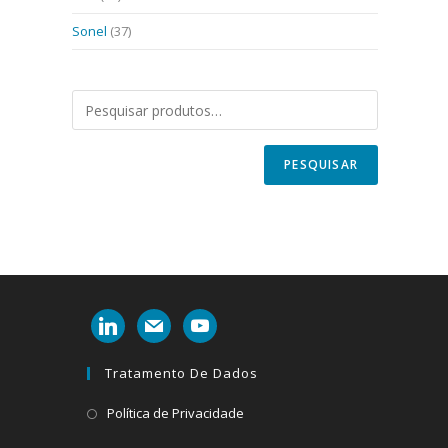
Sonel
(37)
PESQUISAR
linkedin
mail
youtube
Tratamento De Dados
Abre
Política de Privacidade
em