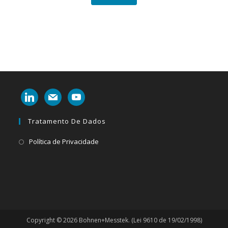
linkedin
mail
youtube
Tratamento De Dados
Abre
Política de Privacidade
em
uma
nova
aba
Copyright © 2026 Bohnen+Messtek. (Lei 9610 de 19/02/1998)