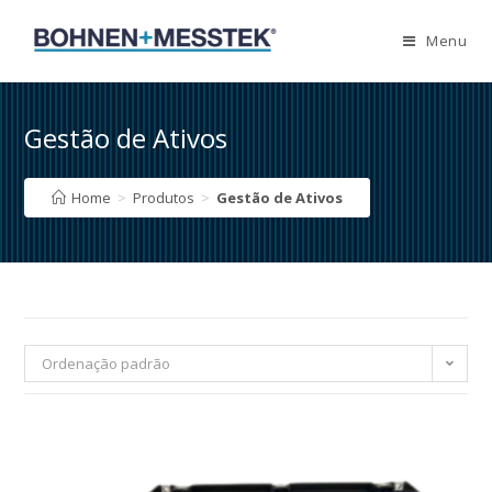
Skip
to
Menu
content
Gestão de Ativos
Home
>
Produtos
>
Gestão de Ativos
Ordenação padrão