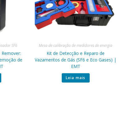
isador SF6
Mesa de calibração de medidores de energia
e Remover:
Kit de Detecção e Reparo de
Remoção de
Vazamentos de Gás (SF6 e Eco Gases) |
MT
EMT
Leia mais