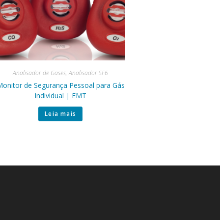
Analisador de Gases
,
Analisador SF6
onitor de Segurança Pessoal para Gás
Individual | EMT
Leia mais