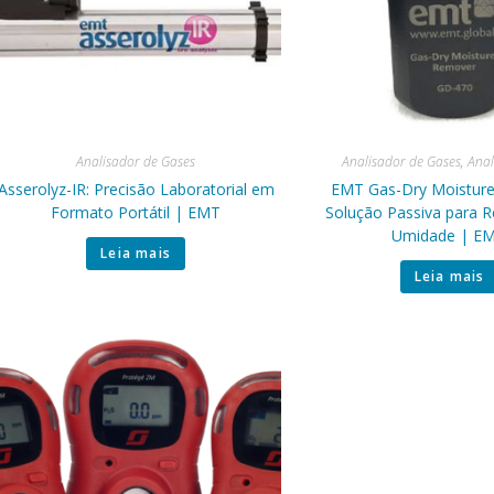
Analisador de Gases
Analisador de Gases
,
Anal
Asserolyz-IR: Precisão Laboratorial em
EMT Gas-Dry Moistur
Formato Portátil | EMT
Solução Passiva para 
Umidade | E
Leia mais
Leia mais