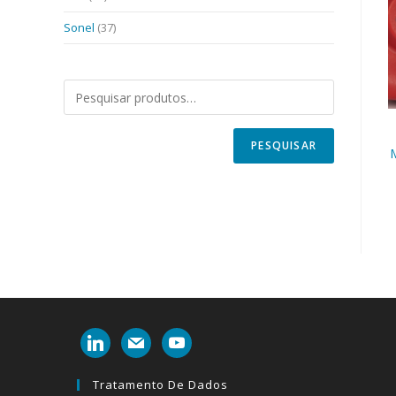
Sonel
(37)
PESQUISAR
M
linkedin
mail
youtube
Tratamento De Dados