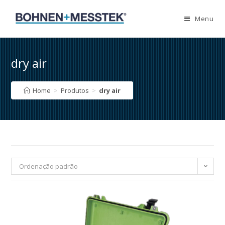
Skip
to
Menu
content
dry air
Home
>
Produtos
>
dry air
Ordenação padrão