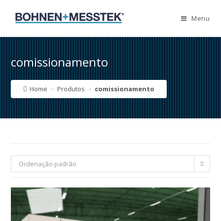
Skip
to
Menu
content
comissionamento
Home
>
Produtos
>
comissionamento
Ordenação padrão