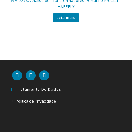
WA 2293: Análise de Transformadores Portátil e Precisa –
HAEFELY
Leia mais
linkedin
mail
youtube
Tratamento De Dados
Abre
Política de Privacidade
em
uma
nova
aba