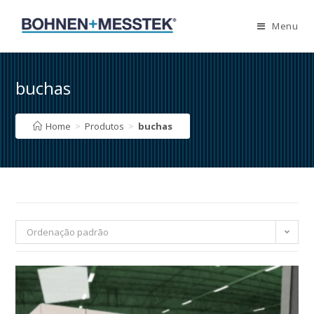
Skip
to
Menu
content
buchas
Home
>
Produtos
>
buchas
Ordenação padrão