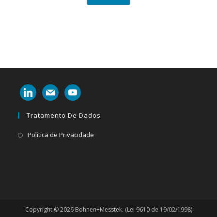
linkedin
mail
youtube
Tratamento De Dados
Abre
Política de Privacidade
em
uma
nova
aba
Copyright © 2026 Bohnen+Messtek. (Lei 9610 de 19/02/1998)