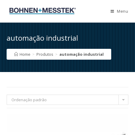
Skip
to
Menu
content
automação industrial
Home
>
Produtos
>
automação industrial
Ordenação padrão