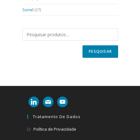
Sonel
(37)
PESQUISAR
linkedin
mail
youtube
Tratamento De Dados
Abre
Política de Privacidade
em