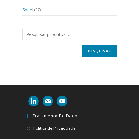
Sonel
(37)
PESQUISAR
linkedin
mail
youtube
Tratamento De Dados
Abre
Política de Privacidade
em