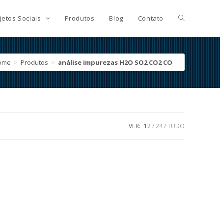
jetos Sociais
Produtos
Blog
Contato
ome
>
Produtos
>
análise impurezas H2O SO2 CO2 CO
VER:
12
24
TUDO