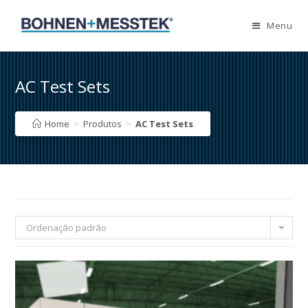
Skip
to
Menu
content
AC Test Sets
Home
>
Produtos
>
AC Test Sets
Ordenação padrão