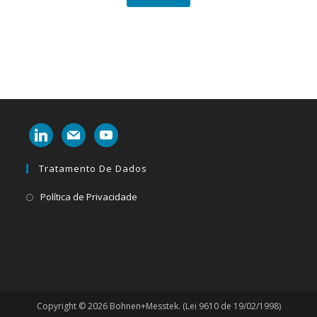
linkedin
mail
youtube
Tratamento De Dados
Abre
Política de Privacidade
em
uma
nova
aba
Copyright © 2026 Bohnen+Messtek. (Lei 9610 de 19/02/1998)