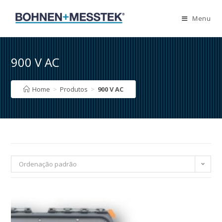
Skip
to
Menu
content
900 V AC
Home
>
Produtos
>
900 V AC
Ordenação padrão