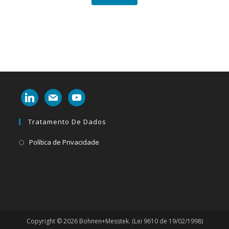
linkedin
mail
youtube
Tratamento De Dados
Abre
Política de Privacidade
em
uma
nova
aba
Copyright © 2026 Bohnen+Messtek. (Lei 9610 de 19/02/1998)