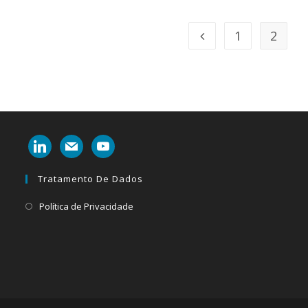
1
2
linkedin
mail
youtube
Tratamento De Dados
Abre
Política de Privacidade
em
uma
nova
aba