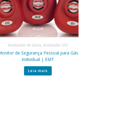
Analisador de Gases
,
Analisador SF6
onitor de Segurança Pessoal para Gás
Individual | EMT
Leia mais