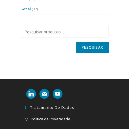
Sonel
(37)
PESQUISAR
linkedin
mail
youtube
Tratamento De Dados
Abre
Política de Privacidade
em