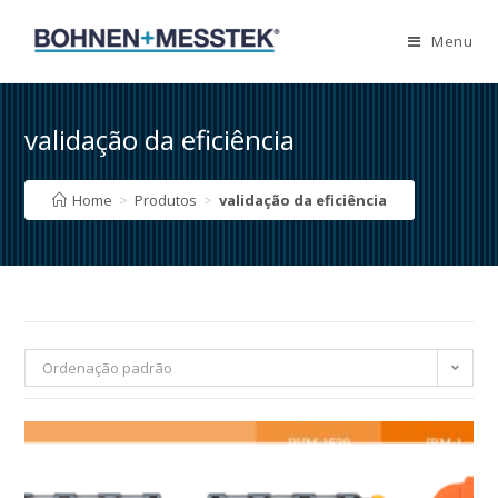
Skip
to
Menu
content
validação da eficiência
Home
>
Produtos
>
validação da eficiência
Ordenação padrão