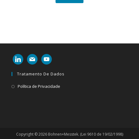
linkedin
mail
youtube
Tratamento De Dados
Abre
Política de Privacidade
em
uma
nova
aba
Copyright © 2026 Bohnen+Messtek. (Lei 9610 de 19/02/1998)